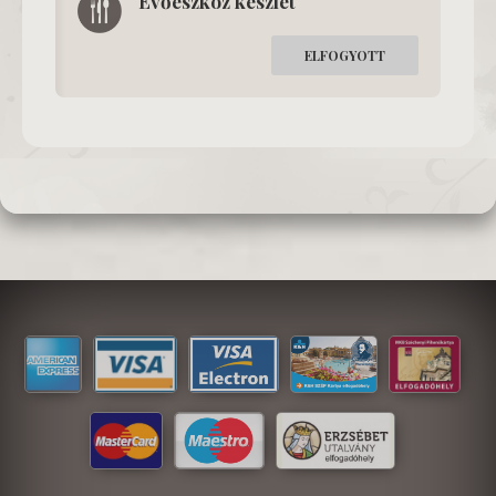
Evőeszköz készlet
ELFOGYOTT