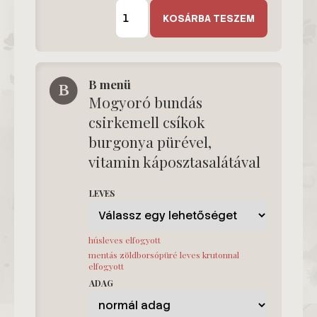
A
menü
KOSÁRBA TESZEM
mennyiség
B menü
Mogyoró bundás
csirkemell csíkok
burgonya pürével,
vitamin káposztasalátával
LEVES
húsleves elfogyott
mentás zöldborsópüré leves krutonnal
elfogyott
ADAG