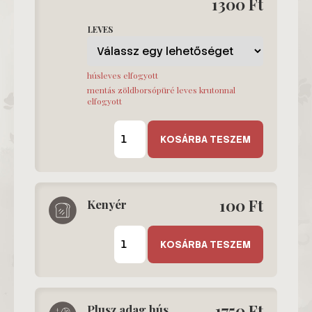
1300
Ft
LEVES
húsleves elfogyott
mentás zöldborsópüré leves krutonnal
elfogyott
Leves
mennyiség
KOSÁRBA TESZEM
100
Ft
Kenyér
Kenyér
mennyiség
KOSÁRBA TESZEM
1750
Ft
Plusz adag hús