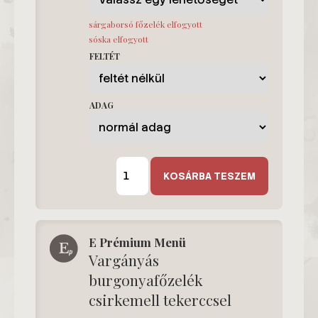
sárgaborsó főzelék elfogyott
sóska elfogyott
FELTÉT
ADAG
E
Menü
KOSÁRBA TESZEM
mennyiség
E Prémium Menü
Vargányás
burgonyafőzelék
csirkemell tekerccsel