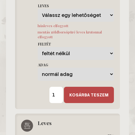
LEVES
húsleves elfogyott
mentás zöldborsópüré leves krutonnal
elfogyott
FELTÉT
ADAG
E
Prémium
KOSÁRBA TESZEM
Menü
mennyiség
Leves