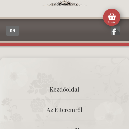
kosár
EN
Kezdőoldal
Az Étteremről