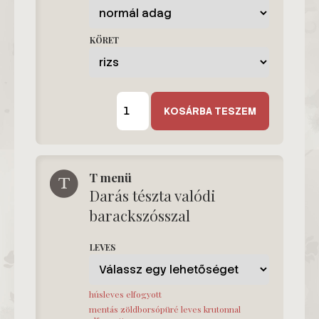
KÖRET
D2
menü
KOSÁRBA TESZEM
mennyiség
T menü
Darás tészta valódi
barackszósszal
LEVES
húsleves elfogyott
mentás zöldborsópüré leves krutonnal