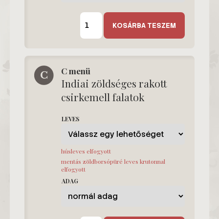
B
menü
KOSÁRBA TESZEM
mennyiség
C menü
Indiai zöldséges rakott
csirkemell falatok
LEVES
húsleves elfogyott
mentás zöldborsópüré leves krutonnal
elfogyott
ADAG