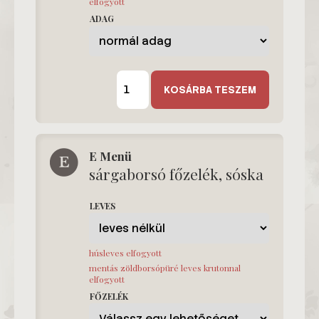
elfogyott
ADAG
T
menü
KOSÁRBA TESZEM
mennyiség
E Menü
sárgaborsó főzelék, sóska
LEVES
húsleves elfogyott
mentás zöldborsópüré leves krutonnal
elfogyott
FŐZELÉK