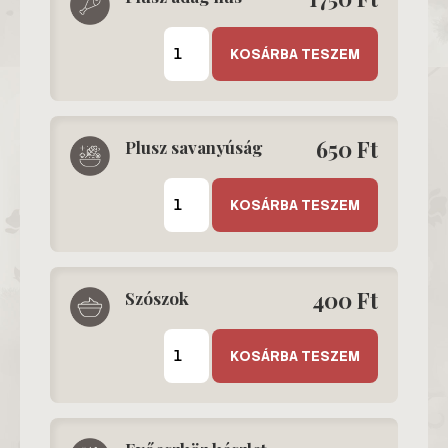
Plusz
adag
KOSÁRBA TESZEM
hús
mennyiség
650
Ft
Plusz savanyúság
Plusz
savanyúság
KOSÁRBA TESZEM
mennyiség
400
Ft
Szószok
Szószok
mennyiség
KOSÁRBA TESZEM