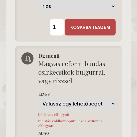
D1
menü
KOSÁRBA TESZEM
mennyiség
D2 menü
Magvas reform bundás
csirkecsíkok bulgurral,
vagy rizzsel
LEVES
húsleves elfogyott
mentás zöldborsópüré leves krutonnal
elfogyott
ADAG