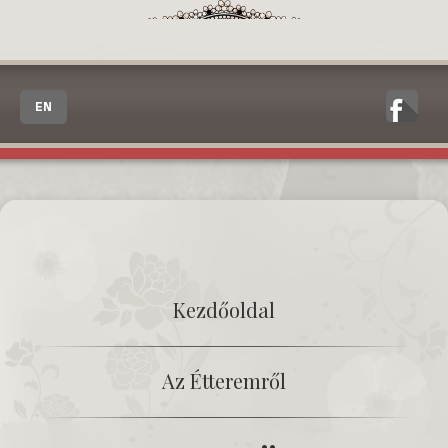
EN
Kezdőoldal
Az Étteremről