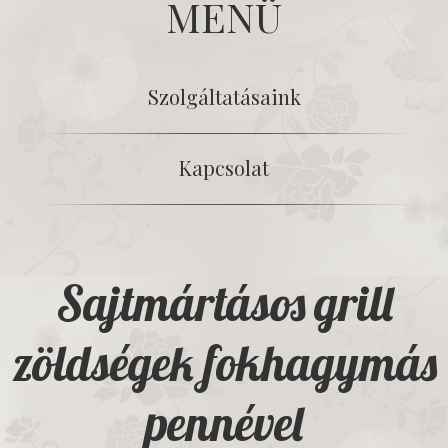
MENÜ
Szolgáltatásaink
Kapcsolat
Sajtmártásos grill
zöldségek fokhagymás
pennével