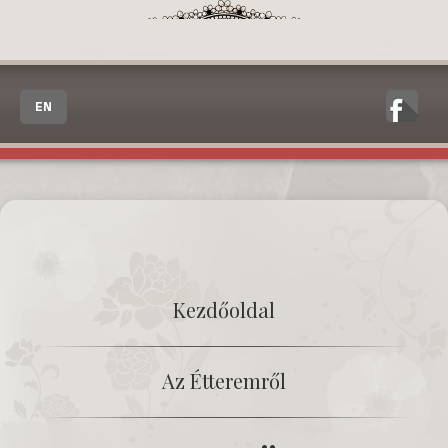
EN
Kezdőoldal
Az Étteremről