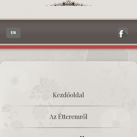
EN
Kezdőoldal
Az Étteremről