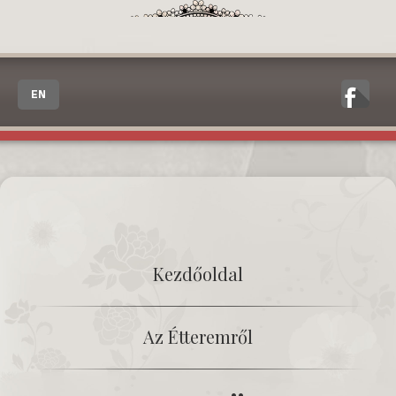
EN
Kezdőoldal
Az Étteremről