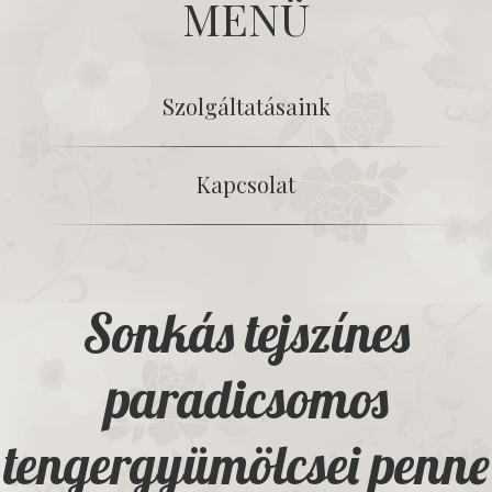
MENÜ
Szolgáltatásaink
Kapcsolat
Sonkás tejszínes
paradicsomos
tengergyümölcsei penne