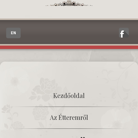
EN
Kezdőoldal
Az Étteremről