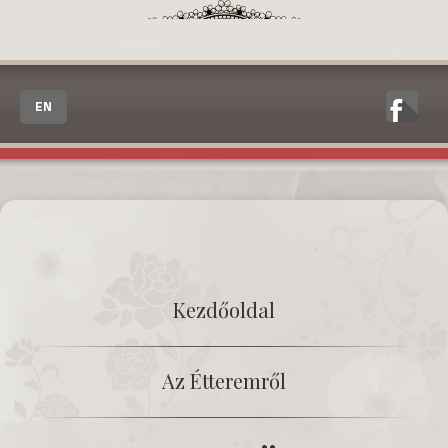
EN
Kezdőoldal
Az Étteremről