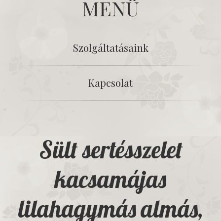
MENÜ
Szolgáltatásaink
Kapcsolat
Sült sertésszelet
kacsamájas
lilahagymás almás,