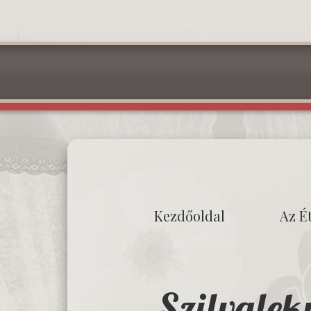
Kezdőoldal
Az É
Szilvalek