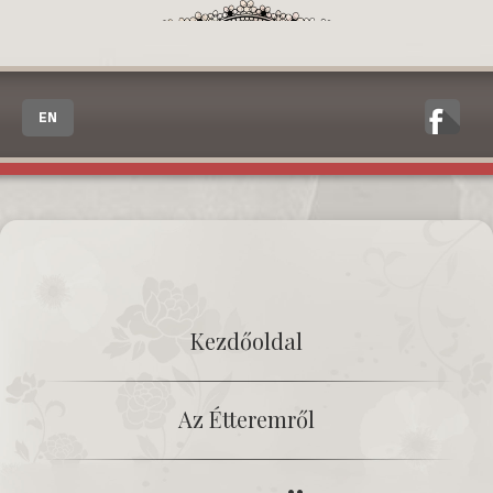
EN
Kezdőoldal
Az Étteremről