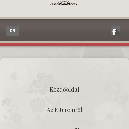
EN
Kezdőoldal
Az Étteremről