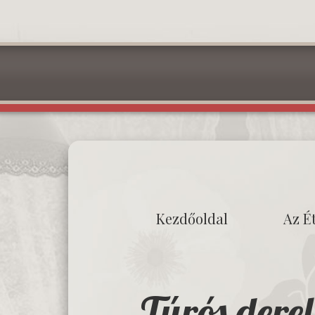
Kezdőoldal
Az É
Túrós derel