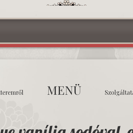
MENÜ
tteremről
Szolgálta
ye vanília sodóval, 