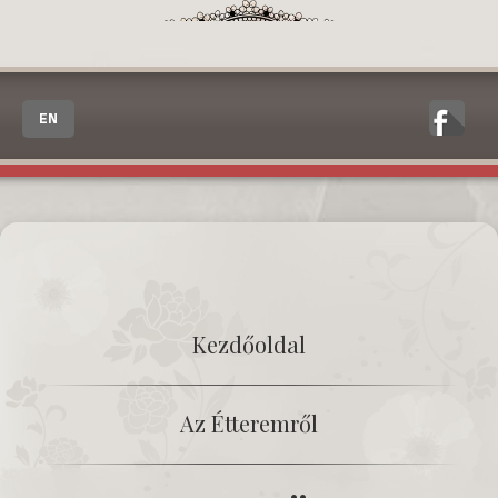
EN
Kezdőoldal
Az Étteremről