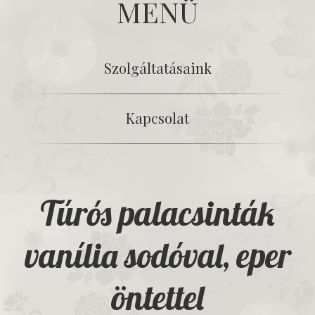
MENÜ
Szolgáltatásaink
Kapcsolat
Túrós palacsinták
vanília sodóval, eper
öntettel