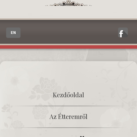
EN
Kezdőoldal
Az Étteremről