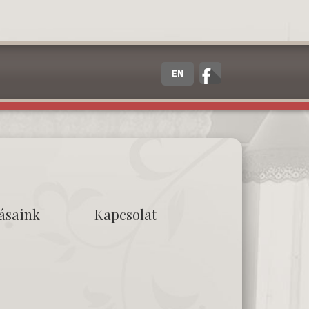
EN
tásaink
Kapcsolat