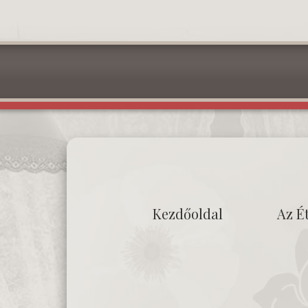
Kezdőoldal
Az É