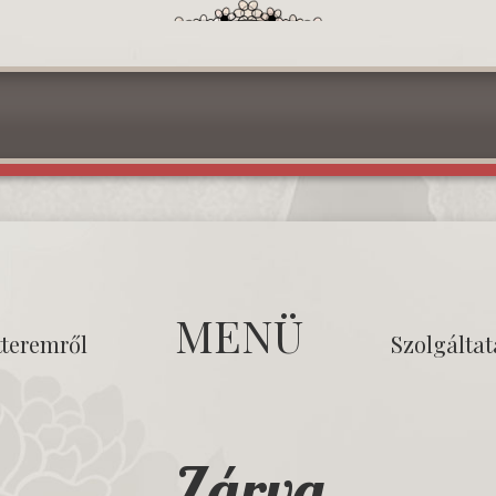
MENÜ
tteremről
Szolgálta
Zárva