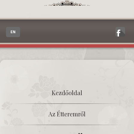
EN
Kezdőoldal
Az Étteremről