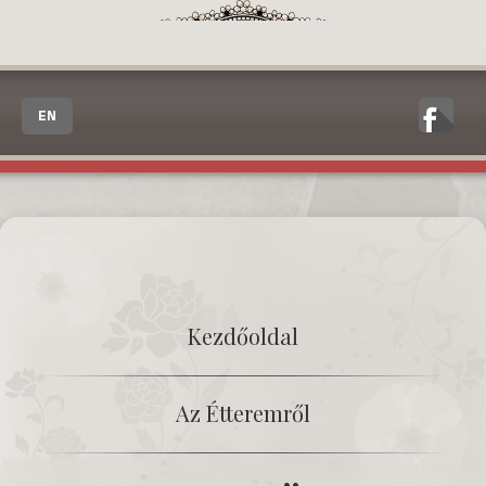
EN
Kezdőoldal
Az Étteremről