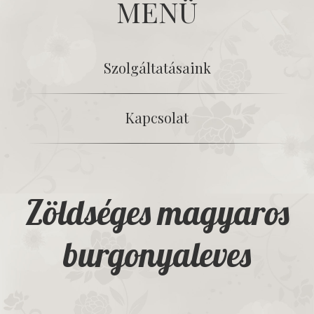
MENÜ
Szolgáltatásaink
Kapcsolat
Zöldséges magyaros
burgonyaleves