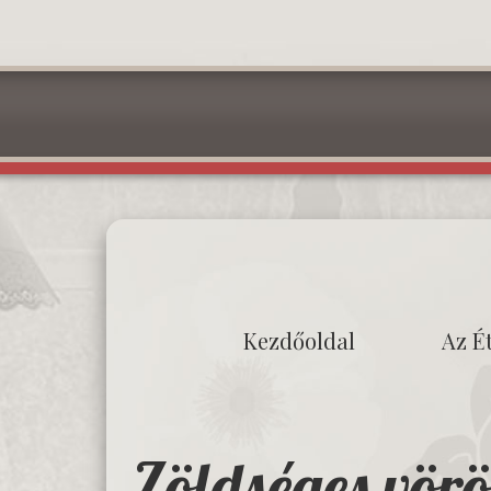
Kezdőoldal
Az É
Zöldséges vörö