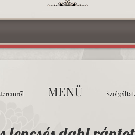
MENÜ
tteremről
Szolgálta
s lencsés dahl ránto