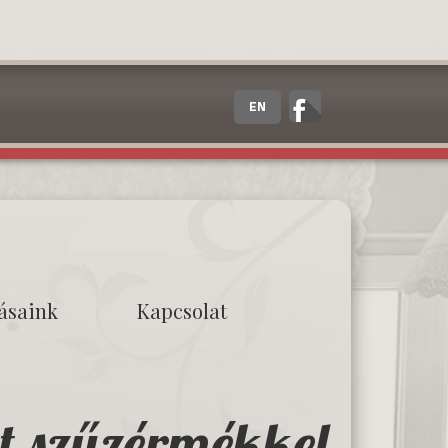
EN
tásaink
Kapcsolat
tt szűzérmékkel