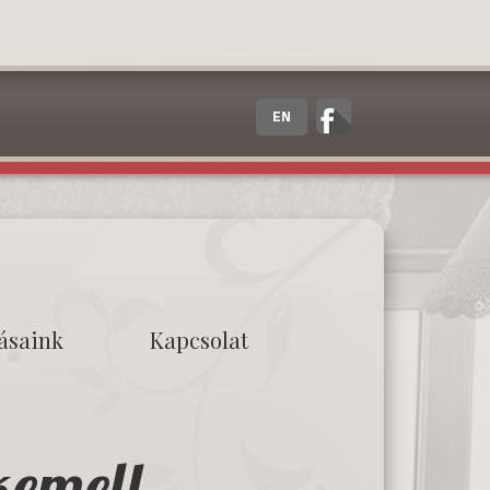
EN
tásaink
Kapcsolat
kemell