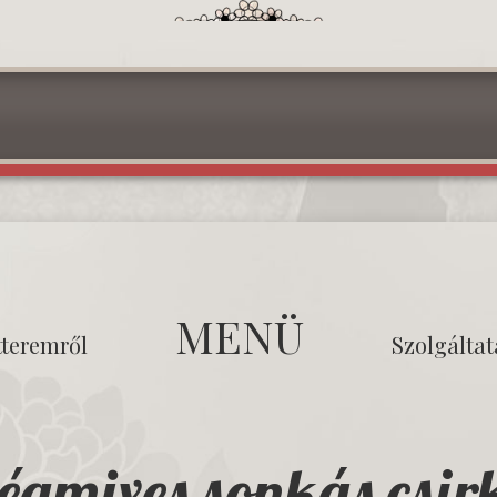
MENÜ
tteremről
Szolgálta
égmixes sonkás csir