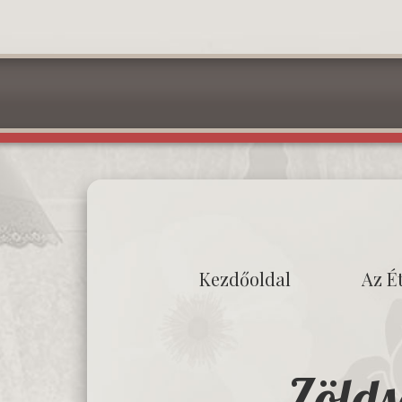
Kezdőoldal
Az É
Zölds